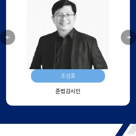
조성효
준법감시인